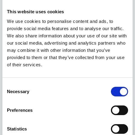
bei jeglichen Fragen zu den Häusern und zum Hauskauf
This website uses cookies
allgemein zur Seite. Falls unter den besichtigten
We use cookies to personalise content and ads, to
Immobilien am Ende wider Erwarten nicht das richtige
provide social media features and to analyse our traffic.
Angebot für Sie dabei ist, entstehen Ihnen keinerlei Kosten
We also share information about your use of our site with
für die Besichtigung und Beratung vor Ort (außer natürlich
our social media, advertising and analytics partners who
ihre Reisekosten).
may combine it with other information that you’ve
provided to them or that they’ve collected from your use
Wenn Sie nach Abschluss der Besichtigungen eines der
of their services.
Immobilienangebote kaufen wollen, verhandeln wir für Sie
mit dem Verkäufer den endgültigen Kaufpreis und klären
alle weitere Details, wie zum Beispiel den gewünschten
Consent
Necessary
Übernahmetermin und die eventuelle Übernahme von
Selection
Inventar/Mobiliar. Per Vermittlungsauftrag mit der
Schwedenhaus-Vermittlung bestätigen Sie Ihre
Preferences
Kaufabsicht. Danach können sie voller Vorfreude ihre
Heimreise antreten.
Statistics