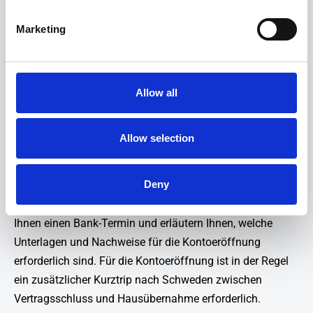
Per Post erhalten Sie ein bis zwei Wochen später den
schwedischen Original-Kaufvertrag zusammen mit
Marketing
unserer deutschsprachigen Übersetzung von uns
zugesandt. Ihre Fragen zum Vertragswerk beantworten
wir Ihnen am Telefon oder bei einem Termin in unserem
Allow all
Büro.
Mit Rücksendung des unterschriebenen Kaufvertrages
Allow selection
leisten Sie Ihre Anzahlung (10% des Kaufpreises) auf ein
schwedisches Abwicklungskonto. In den meisten Fällen
Deny
ist für die Abrechnung der Kaufpreis-Restzahlung ein
schwedisches Bankkonto erforderlich. Wir organisieren
Ihnen einen Bank-Termin und erläutern Ihnen, welche
Unterlagen und Nachweise für die Kontoeröffnung
erforderlich sind. Für die Kontoeröffnung ist in der Regel
ein zusätzlicher Kurztrip nach Schweden zwischen
Vertragsschluss und Hausübernahme erforderlich.