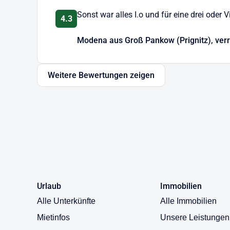
Sonst war alles I.o und für eine drei oder 
4.3
Von Frühjahr bis Herbst können Sie die Mountainbike
Natur unterwegs sein. Die Strecken werden vom lokal
Modena aus Groß Pankow (Prignitz), ver
Bahnen und Hindernisse. Der Wanderweg "Virserumsle
Umgebung ein. In den angrenzenden Wäldern können
Weitere Bewertungen zeigen
Die nächsten Einkaufsmöglichkeiten finden Sie im nur 
Restaurant/Pizzeria und eine Tankstelle sowie für Kun
Ausstellungen. Vimmerby (50 km) mit dem beliebten Fre
Hier können Sie auch das echte "Katthult" und "Bulle
Urlaub
Immobilien
Alle Unterkünfte
Alle Immobilien
Mietinfos
Unsere Leistungen