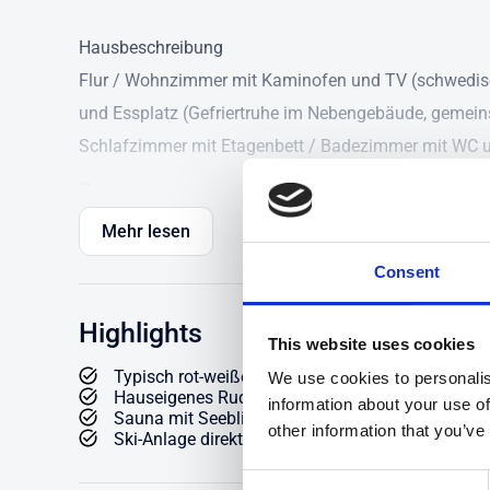
Hausbeschreibung
Flur / Wohnzimmer mit Kaminofen und TV (schwedisc
und Essplatz (Gefriertruhe im Nebengebäude, gemein
Schlafzimmer mit Etagenbett / Badezimmer mit WC 
Detailbeschreibung
Mehr lesen
In herrlicher Natur, etwas außerhalb des Städtchens V
Consent
Schwedenhäuser auf einem tollen Naturgrundstück, nu
für Ihre Schwedenferien: Ruhig gelegen mit Nähe zum 
Highlights
Freizeitmöglichkeiten vor der Haustür!
This website uses cookies
)
Typisch rot-weißes Schwedenhaus
We use cookies to personalis
Hauseigenes Ruderboot
information about your use of
Das Haus "Lotta" (ca. 42m²) bietet für die kleine Fam
Sauna mit Seeblick
other information that you’ve
Ski-Anlage direkt vor der Haustür
gemütliches Wohnzimmer mit Kaminofen für kuschelig
Mahlzeiten. Zusätzlich eine Holzveranda vor der Hau
Consent