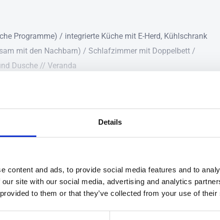
he Programme) / integrierte Küche mit E-Herd, Kühlschrank
sam mit den Nachbarn) / Schlafzimmer mit Doppelbett /
und Dusche // Veranda
irserum, erreichen Sie das "Ekobyn" - vier schöne
Details
r wenige Schritte vom Seeufer entfernt! Ein wunderbarer Ort
See und gleichzeitig vielen tollen Ausflugs- und
Nur 100 Meter zum See!
e content and ads, to provide social media features and to analy
WLAN inklusive
 our site with our social media, advertising and analytics partn
ilie alles was man braucht um sich wohlzufühlen! Ein
Kaminofen
 provided to them or that they’ve collected from your use of their
Nichtraucherhaus
e Abende am Feuer. Eine Küche mit Essplatz für Ihre
stür. Ein Schlafzimmer mit Doppelbett, ein Schlafzimmer mit