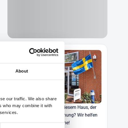
About
se our traffic. We also share
ers who may combine it with
Haben Sie Fragen zu diesem Haus, der
 services.
Verfügbarkeit oder Buchung? Wir helfen
Ihnen gerne!