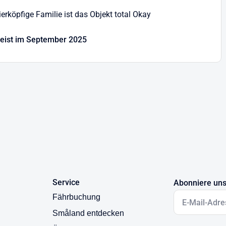
Vierköpfige Familie ist das Objekt total Okay
-Strecke auf der Skianlage nutzen und mit dem Rad in der
en Mountainbike-Club unterhalten und es gibt verschiedene
reist im September 2025
den" lädt ganzjährig zu schönen Wandertouren in der
 Sie auch wunderbar Blaubeeren und Pilze sammeln.
3 km entfernten Virserum. Hier gibt es auch eine Bank, Ärzte,
stinteressierte die Kunsthalle von Virserum mit interessanten
izeitpark "Astrid-Lindgrens-Welt" ist auch nicht weit entfernt.
rbü" Häuser besuchen!
Service
Abonniere uns
Fährbuchung
Småland entdecken