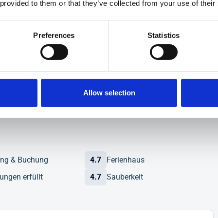
 provided to them or that they’ve collected from your use of their
Preferences
Statistics
ln und einen Sandkasten. Auch eine Solar-Außendusche ist
n eine Waschmaschine und ein Trockner zur Verfügung.
fernt in Hultsfred. Bis nach Vimmerby z. B. zum Astrid-
Allow selection
ung & Buchung
4.7
Ferienhaus
ungen erfüllt
4.7
Sauberkeit