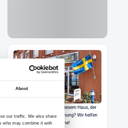
About
Haben Sie Fragen zu diesem Haus, der
Verfügbarkeit oder Buchung? Wir helfen
se our traffic. We also share
Ihnen gerne!
ers who may combine it with