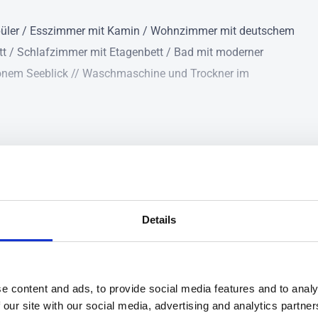
rspüler / Esszimmer mit Kamin / Wohnzimmer mit deutschem
t / Schlafzimmer mit Etagenbett / Bad mit moderner
hönem Seeblick // Waschmaschine und Trockner im
ken" liegt das schöne Ferienhaus "Bjärken"! Das Haus (ca.
er mit deutschem TV und tollem Seeblick sowie ein
e Küche. Außerdem gibt es ein Bad mit Dusche und moderner
Details
Eigene große See-Terrasse
Hauseigenes Ruderboot + Kanu
n Blick auf den See! Auf der hauseigenen großen See-Terrasse
Kinderbett + Hochstuhl inklusive
Nichtraucherhaus
Terrasse können Sie gut schwimmen gehen. Oder fahren Sie
e content and ads, to provide social media features and to analy
 our site with our social media, advertising and analytics partn
ee hinaus bzw. erkunden Sie den See bei einer Tour mit dem