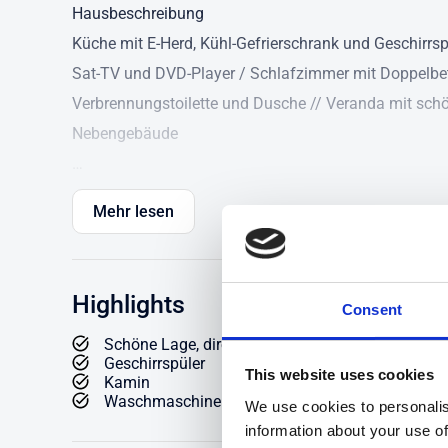
Hausbeschreibung
Küche mit E-Herd, Kühl-Gefrierschrank und Geschir
Sat-TV und DVD-Player / Schlafzimmer mit Doppelbet
Verbrennungstoilette und Dusche // Veranda mit sc
Nebengebäude
Detailbeschreibung
Mehr lesen
In toller Lage, direkt am Bade- und Angelsee "Oppbjär
68m²) verfügt über zwei Schlafzimmer, ein Wohnzimm
geräumiges Esszimmer mit Kamin und eine praktisch
Highlights
Consent
Verbrennungstoilette.
Schöne Lage, direkt am Bade- und Angelsee!
Geschirrspüler
Das Haus liegt etwas erhöht und bietet einen schöne
This website uses cookies
Kamin
Waschmaschine und Trockner
können Sie wunderbar den Tag genießen. Neben der 
We use cookies to personalis
information about your use of
mit dem hauseigenen Ruderboot zum Angeln auf den S