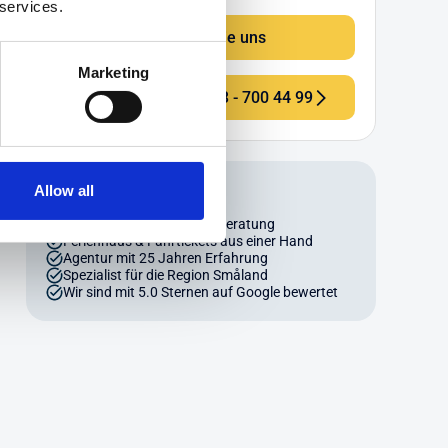
 services.
Schreiben Sie uns
Marketing
Telefon: +49 (0) 4203 - 700 44 99
Unsere Buchungsvorteile
Allow all
Persönlicher Service und Beratung
Ferienhaus & Fährtickets aus einer Hand
Agentur mit 25 Jahren Erfahrung
Spezialist für die Region Småland
Wir sind mit 5.0 Sternen auf Google bewertet