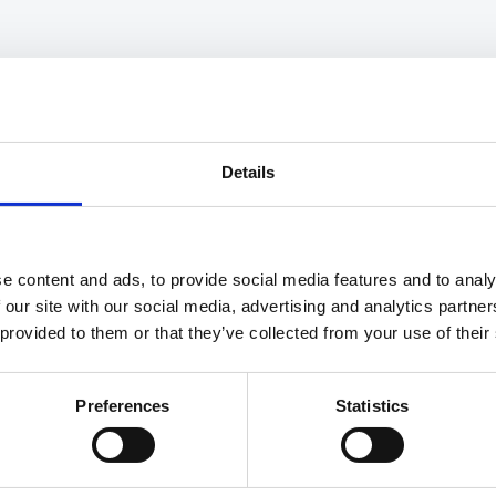
it Treppe zum Obergeschoss / gut ausgestattete Küche mit E-
Mikrowelle / Wohnzimmer mit Smart-TV und Soundbar sowie
 WC, Dusche und Waschmaschine / Wintergarten mit Essplatz
Details
terrasse und Gewächshaus als Freisitz // Obergeschoss: Flur
pelbett / Schlafzimmer 2 mit 1,40-m-Bett
e content and ads, to provide social media features and to analy
 our site with our social media, advertising and analytics partn
 das Ferienhaus „Ekhamra“ (ca. 82m²) in der kleinen
 provided to them or that they’ve collected from your use of their
edenhaus wurde liebevoll renoviert und lädt ganzjährig zu
2021 frisch renoviert
Kinderbett & Hochstuhl inklusive
Preferences
Statistics
Waschmaschine
 ausgestattete Landhausküche u. a. mit Kühl-
püler und Mikrowelle. Im Wohnzimmer steht neben einem