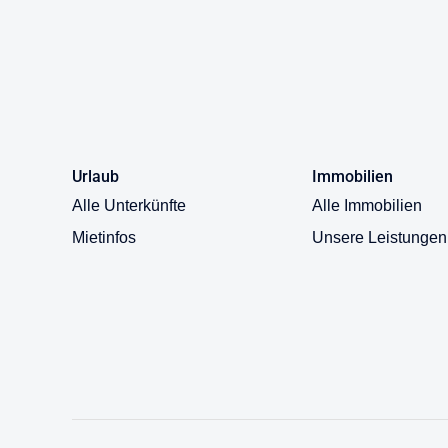
Holzterrasse mit Gartentisch und -stühlen und einem 
Urlaubstage genießen.
Rund 4 km vom Haus entfernt befindet sich ein ca. 3,
Badeplatz verfügt über einen etwa 30 m breiten Sand
Picknicktischen (in der Sommersaison), Grillbereich 
Urlaub
Immobilien
Alle Unterkünfte
Alle Immobilien
Vom Ferienhaus aus können Sie viele tolle Ausflüge 
Mietinfos
Unsere Leistungen
nahen Wäldern können Sie herrlich wandern, Pilze un
genießen.
In nur ca. 30 Autominuten erreichen Sie Vimmerby m
Geschäften und Cafés. Das Highlight und ein Muss fü
Astrid Lindgren ist ein Ausflug in den Ferienpark „As
Astrid Lindgren mit Museum. Auch das bekannte „Bull