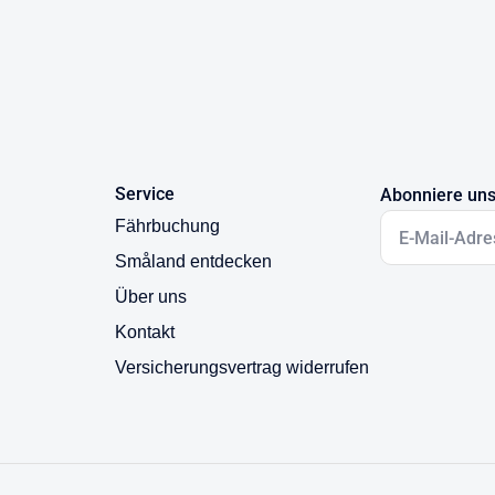
als Freisitz eingerichteten Gewächshaus können Sie Ihre
5 ha großer Natursee mit kinderfreundlichem Badeplatz. Der
strand, einen langen Badesteg, eine große Rasenfläche mit
und Fußballtoren sowie einer Toilette am Wiesenrand.
Service
Abonniere uns
Fährbuchung
zu Fuß, mit dem Rad oder dem Auto etc. unternehmen. In den
Småland entdecken
d Beeren sammeln oder einfach die Ruhe in der Natur
Über uns
Kontakt
Versicherungsvertrag widerrufen
it seinen hübschen Holzhäusern, einem schönen Marktplatz,
r alle kleinen und großen Liebhaber der Geschichten von
trid-Lindgrens-Welt“ sowie das Eltern- und Geburtshaus von
erbü“ (Sevedstorp) und der „Katthult-Hof“ aus den Michel-