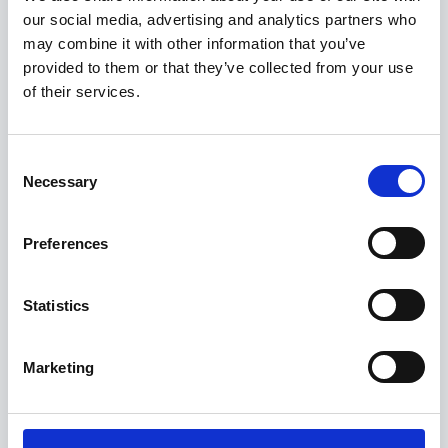
Saisonzeiten & Preise
our social media, advertising and analytics partners who
may combine it with other information that you’ve
provided to them or that they’ve collected from your use
1 Bewertung
of their services.
Consent
Necessary
Selection
Preferences
Statistics
Marketing
Haben Sie Fragen zu diesem Haus, der
Verfügbarkeit oder Buchung? Wir helfen Ihnen