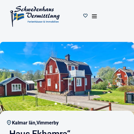
Kalmar län,
Vimmerby
„Haus Ekhamra“