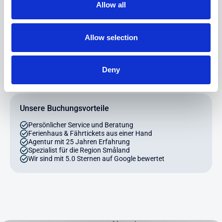
gerne!
Allow all
Schreiben Sie uns
Allow selection
Telefon: +49 (0) 4203 - 700 44 99
Deny
Unsere Buchungsvorteile
Persönlicher Service und Beratung
Ferienhaus & Fährtickets aus einer Hand
Agentur mit 25 Jahren Erfahrung
Spezialist für die Region Småland
Wir sind mit 5.0 Sternen auf Google bewertet