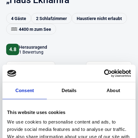
4 Gäste
2 Schlafzimmer
Haustiere nicht erlaubt
4400 m zum See
Herausragend
4.8
1 Bewertung
Auf Karte anzeigen
Auf die Merkliste
Beschreibung
Consent
Details
About
Highlights
This website uses cookies
We use cookies to personalise content and ads, to
Hinweise
provide social media features and to analyse our traffic.
We also share information about your use of our site with