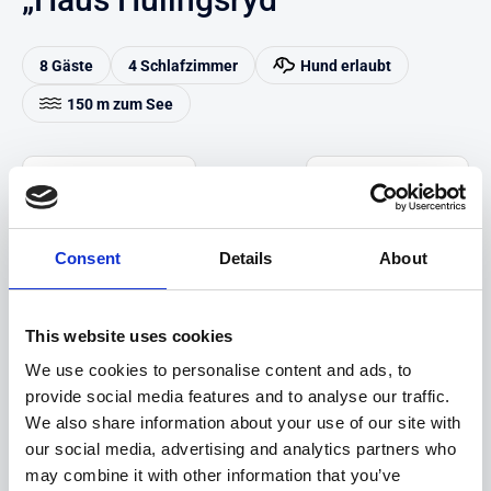
8 Gäste
4 Schlafzimmer
Hund erlaubt
150 m zum See
Auf Karte anzeigen
Auf die Merkliste
Beschreibung
Consent
Details
About
Highlights
This website uses cookies
We use cookies to personalise content and ads, to
Hinweise
provide social media features and to analyse our traffic.
We also share information about your use of our site with
Saisonzeiten & Preise
our social media, advertising and analytics partners who
may combine it with other information that you’ve