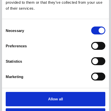
provided to them or that they’ve collected from your use
of their services.
Consent
Necessary
Selection
Preferences
Statistics
Haben Sie Fragen zu diesem Haus, der
Marketing
Verfügbarkeit oder Buchung? Wir helfen Ihnen
gerne!
Schreiben Sie uns
Allow all