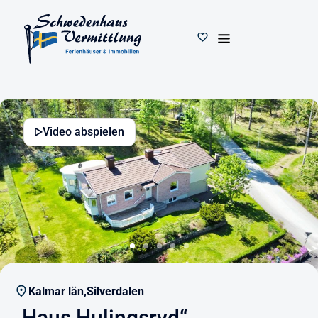
Video abspielen
Kalmar län,
Silverdalen
„Haus Hulingsryd“