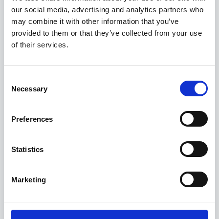
Saisonzeiten & Preise
our social media, advertising and analytics partners who
may combine it with other information that you’ve
provided to them or that they’ve collected from your use
1 Bewertung
of their services.
Consent
Necessary
Selection
Preferences
Statistics
Marketing
Haben Sie Fragen zu diesem Haus, der
Verfügbarkeit oder Buchung? Wir helfen Ihnen