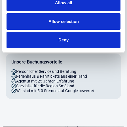
gerne!
Allow all
Schreiben Sie uns
Allow selection
Telefon: +49 (0) 4203 - 700 44 99
Deny
Unsere Buchungsvorteile
Persönlicher Service und Beratung
Ferienhaus & Fährtickets aus einer Hand
Agentur mit 25 Jahren Erfahrung
Spezialist für die Region Småland
Wir sind mit 5.0 Sternen auf Google bewertet