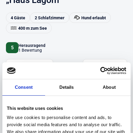
4 Gäste
2 Schlafzimmer
Hund erlaubt
400 m zum See
Herausragend
5
1 Bewertung
Auf Karte anzeigen
Auf die Merkliste
Beschreibung
Consent
Details
About
Highlights
This website uses cookies
We use cookies to personalise content and ads, to
Hinweise
provide social media features and to analyse our traffic.
We also share information about your use of our site with