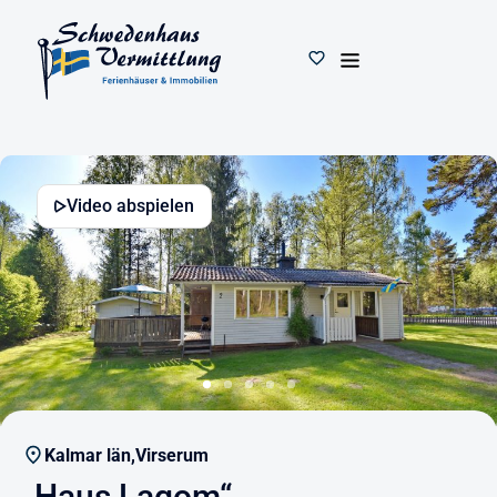
Video abspielen
Kalmar län,
Virserum
„Haus Lagom“