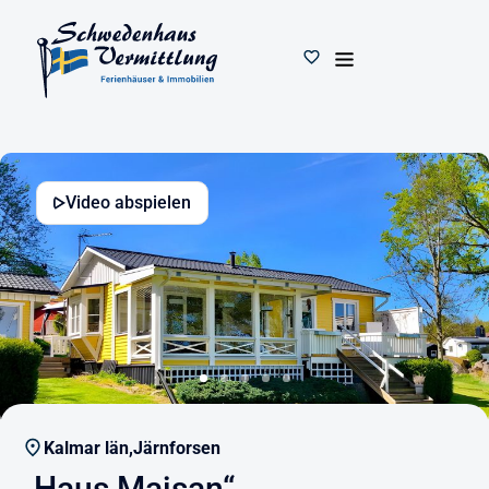
Video abspielen
Kalmar län,
Järnforsen
„Haus Majsan“