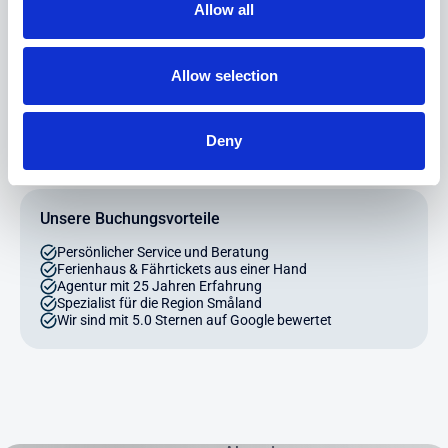
gerne!
Allow all
Schreiben Sie uns
Allow selection
Telefon: +49 (0) 4203 - 700 44 99
Deny
Unsere Buchungsvorteile
Persönlicher Service und Beratung
Ferienhaus & Fährtickets aus einer Hand
Agentur mit 25 Jahren Erfahrung
Spezialist für die Region Småland
Wir sind mit 5.0 Sternen auf Google bewertet