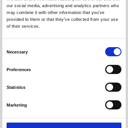
Saisonzeiten & Preise
our social media, advertising and analytics partners who
may combine it with other information that you’ve
provided to them or that they’ve collected from your use
6 Bewertungen
of their services.
Consent
Necessary
Selection
Preferences
Statistics
Marketing
Haben Sie Fragen zu diesem Haus, der
Verfügbarkeit oder Buchung? Wir helfen Ihnen