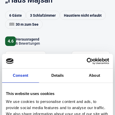
6 Gäste
3 Schlafzimmer
Haustiere nicht erlaubt
30 m zum See
Herausragend
4.6
6 Bewertungen
Auf Karte anzeigen
Auf die Merkliste
Beschreibung
Consent
Details
About
Highlights
This website uses cookies
We use cookies to personalise content and ads, to
Hinweise
provide social media features and to analyse our traffic.
We also share information about your use of our site with