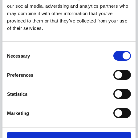
Saisonzeiten & Preise
our social media, advertising and analytics partners who
may combine it with other information that you’ve
provided to them or that they’ve collected from your use
4 Bewertungen
of their services.
Consent
Necessary
Selection
Preferences
Statistics
Marketing
Haben Sie Fragen zu diesem Haus, der
Verfügbarkeit oder Buchung? Wir helfen Ihnen