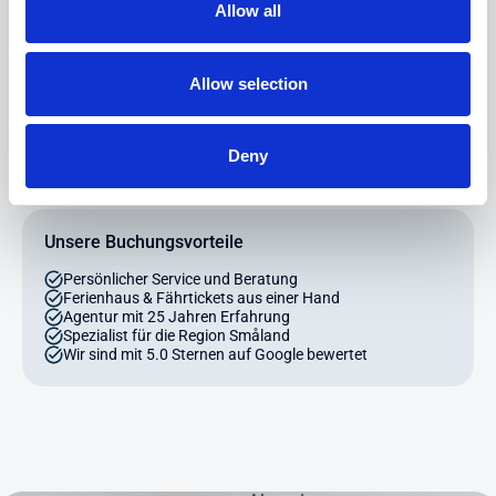
gerne!
Allow all
Schreiben Sie uns
Allow selection
Telefon: +49 (0) 4203 - 700 44 99
Deny
Unsere Buchungsvorteile
Persönlicher Service und Beratung
Ferienhaus & Fährtickets aus einer Hand
Agentur mit 25 Jahren Erfahrung
Spezialist für die Region Småland
Wir sind mit 5.0 Sternen auf Google bewertet