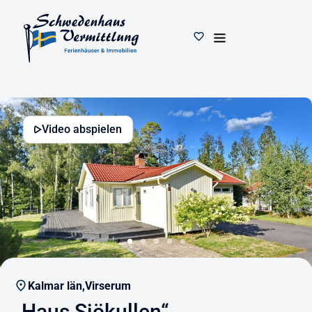
Video abspielen
Kalmar län,
Virserum
„Haus Sjökullen“