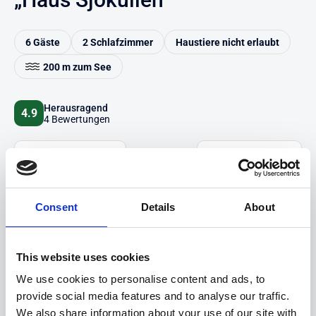
6 Gäste
2 Schlafzimmer
Haustiere nicht erlaubt
200 m zum See
Herausragend
4.9
4 Bewertungen
Auf Karte anzeigen
Auf die Merkliste
Beschreibung
Consent
Details
About
Highlights
This website uses cookies
We use cookies to personalise content and ads, to
Hinweise
provide social media features and to analyse our traffic.
We also share information about your use of our site with