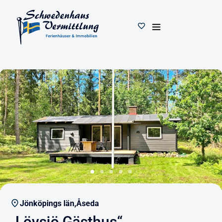
Jönköpings län,
Åseda
„Lövsjö Gästhus“