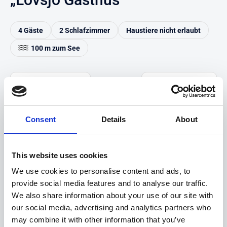
4 Gäste
2 Schlafzimmer
Haustiere nicht erlaubt
100 m zum See
Auf Karte anzeigen
Auf die Merkliste
Beschreibung
Consent
Details
About
Highlights
This website uses cookies
We use cookies to personalise content and ads, to
Hinweise
provide social media features and to analyse our traffic.
We also share information about your use of our site with
Saisonzeiten & Preise
our social media, advertising and analytics partners who
may combine it with other information that you’ve