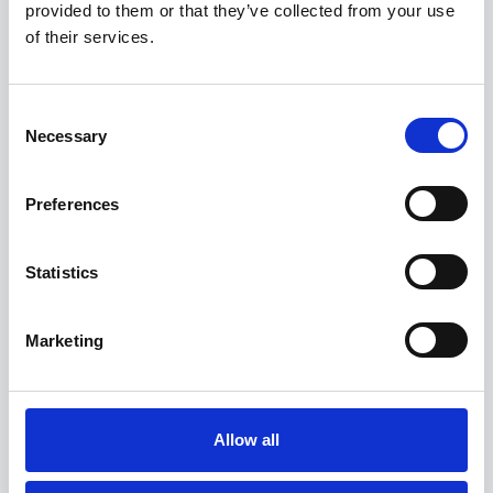
provided to them or that they’ve collected from your use
of their services.
Consent
Necessary
Selection
Preferences
Statistics
Haben Sie Fragen zu diesem Haus, der
Marketing
Verfügbarkeit oder Buchung? Wir helfen Ihnen
gerne!
Schreiben Sie uns
Allow all